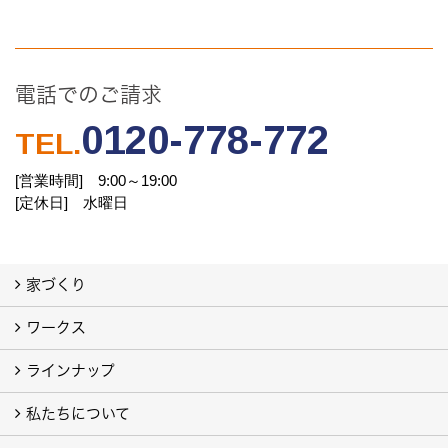
電話でのご請求
0120-778-772
TEL.
[営業時間] 9:00～19:00
[定休日] 水曜日
家づくり
ワークス
わたしたちの想い
地震や火災に強い家
家族一緒に幸せ、ひとりでも幸せ
しあわせ住まいLABO
ラインナップ
お客様の声
注文住宅フォトギャラリー
建売住宅フォトギャラリー（別サイト）
旧 注文住宅 施工事例（別サイト）
私たちについて
私たちの家
ラビングホームの家「type L」「type S」
例えば ピアノが思い切り弾ける家「地下室」