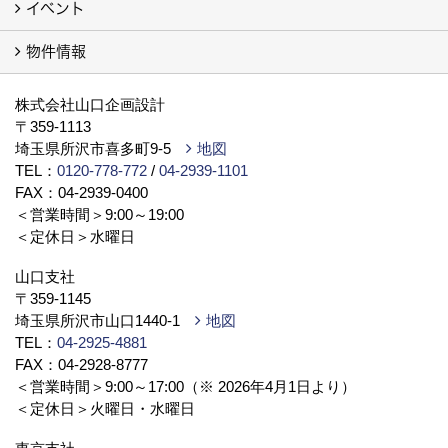
イベント
会社案内
代表挨拶
スタッフブログ
ISO9001
トピックス
事業所／店舗／モデルハウス
プライバシーポリシー
YouTube チャンネル
提携している法律事務所
物件情報
イベント予告
イベント報告
物件情報（土地）
新築戸建・分譲（別サイト）
株式会社山口企画設計
〒359-1113
埼玉県所沢市喜多町9-5
地図
TEL：
0120-778-772
/
04-2939-1101
FAX：04-2939-0400
＜営業時間＞9:00～19:00
＜定休日＞水曜日
山口支社
〒359-1145
埼玉県所沢市山口1440-1
地図
TEL：
04-2925-4881
FAX：04-2928-8777
＜営業時間＞9:00～17:00（※ 2026年4月1日より）
＜定休日＞火曜日・水曜日