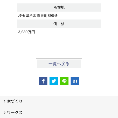
所在地
埼玉県所沢市泉町896番
埼玉県所
価 格
3,680万円
2,480
2,880万
万円
一覧へ戻る
家づくり
ワークス
わたしたちの想い
地震や火災に強い家
家族一緒に幸せ、ひとりでも幸せ
しあわせ住まいLABO