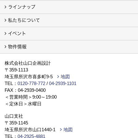
ラインナップ
お客様の声
注文住宅フォトギャラリー
建売住宅フォトギャラリー（別サイト）
旧 注文住宅 施工事例（別サイト）
私たちについて
私たちの家
ラビングホームの家「type L」「type S」
例えば ピアノが思い切り弾ける家「地下室」
イベント
会社案内
代表挨拶
スタッフブログ
ISO9001
トピックス
事業所／店舗／モデルハウス
プライバシーポリシー
YouTube チャンネル
提携している法律事務所
物件情報
イベント予告
イベント報告
物件情報（土地）
新築戸建・分譲（別サイト）
株式会社山口企画設計
〒359-1113
埼玉県所沢市喜多町9-5
地図
TEL：
0120-778-772
/
04-2939-1101
FAX：04-2939-0400
＜営業時間＞9:00～19:00
＜定休日＞水曜日
山口支社
〒359-1145
埼玉県所沢市山口1440-1
地図
TEL：
04-2925-4881