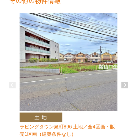
その他の物件情報
ラビングタウン泉町896 土地／全4区画・販
ラビング
売1区画（建築条件なし）
画・販売