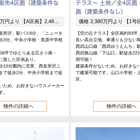
販売4区画（建築条件な
テラス～ 土地／全4区画
画（建築条件なし）
A区画】2,480万円 【C区画】2,880万円 【F区画】2,480万円 【G区画】2,680万円
2,380万円より 【1号区画】2,380万円 【2
新所沢」駅バス8分、「ニュータ
【空の丘テラス】全区画約93坪
歩3分。中央小学校・美原中学校
良い高台立地、車通りも少ない
西武山口線「西武ゆうえんち」駅
～58坪でゆとりある広さ☆南・
西武狭山線「下山口」駅徒歩22
に面した区画あり。
用可能！
歩10分圏内に充実、西友所沢ニ
建築条件がないため、お好きな
まで徒歩2分、中央小学校まで徒
で建築可能です。山口小学校・
区。
いため、お好きなハウスメーカー
す。
物件の詳細へ
物件の詳細へ