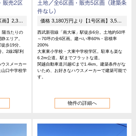
・販売2区
土地／全6区画・販売5区画（建築条
件なし）
号区画】2,480万円
3,180万円より【1号区画】3,580万円 【2号区画】3,580万円 【3号区画】3,480万円 【4号区画】3,280万円 【5号区画】 3,180万円
、陽当たりの
西武新宿線「南大塚」駅徒歩6分。土地約50坪
閑静エリア。
～70坪の全6区画。建ぺい率60%・容積率
徒歩19分、
200%
分。2線2駅利
大東東小学校・大東中学校学区。駐車も楽な
6.2m公道。駅までフラットな道。
ハウスメーカー
関越自動車道川越ICまで1.4km。建築条件がな
上山口中学校学
いため、お好きなハウスメーカーで建築可能で
す。
物件の詳細へ