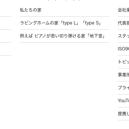
私たちの家
会社
ラビングホームの家「type L」「type S」
代表
例えば ピアノが思い切り弾ける家「地下室」
スタ
ISO9
トピ
事業
プラ
You
提携