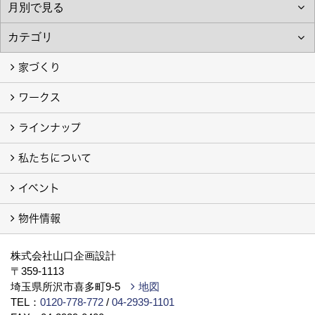
家づくり
ワークス
わたしたちの想い
地震や火災に強い家
家族一緒に幸せ、ひとりでも幸せ
しあわせ住まいLABO
ラインナップ
お客様の声
注文住宅フォトギャラリー
建売住宅フォトギャラリー（別サイト）
旧 注文住宅 施工事例（別サイト）
私たちについて
私たちの家
ラビングホームの家「type L」「type S」
例えば ピアノが思い切り弾ける家「地下室」
イベント
会社案内
代表挨拶
スタッフブログ
ISO9001
トピックス
事業所／店舗／モデルハウス
プライバシーポリシー
YouTube チャンネル
提携している法律事務所
物件情報
イベント予告
イベント報告
物件情報（土地）
新築戸建・分譲（別サイト）
株式会社山口企画設計
〒359-1113
埼玉県所沢市喜多町9-5
地図
TEL：
0120-778-772
/
04-2939-1101