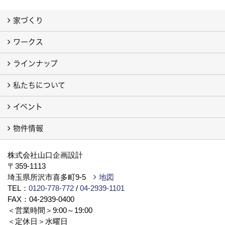
家づくり
ワークス
わたしたちの想い
地震や火災に強い家
家族一緒に幸せ、ひとりでも幸せ
しあわせ住まいLABO
ラインナップ
お客様の声
注文住宅フォトギャラリー
建売住宅フォトギャラリー（別サイト）
旧 注文住宅 施工事例（別サイト）
私たちについて
私たちの家
ラビングホームの家「type L」「type S」
例えば ピアノが思い切り弾ける家「地下室」
イベント
会社案内
代表挨拶
スタッフブログ
ISO9001
トピックス
事業所／店舗／モデルハウス
プライバシーポリシー
YouTube チャンネル
提携している法律事務所
物件情報
イベント予告
イベント報告
物件情報（土地）
新築戸建・分譲（別サイト）
株式会社山口企画設計
〒359-1113
埼玉県所沢市喜多町9-5
地図
TEL：
0120-778-772
/
04-2939-1101
FAX：04-2939-0400
＜営業時間＞9:00～19:00
＜定休日＞水曜日