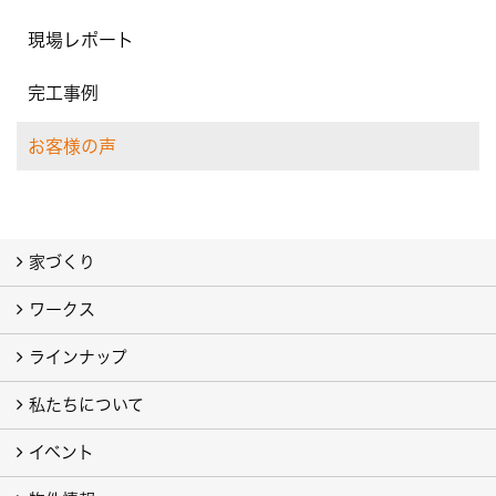
現場レポート
完工事例
お客様の声
家づくり
ワークス
わたしたちの想い
地震や火災に強い家
家族一緒に幸せ、ひとりでも幸せ
しあわせ住まいLABO
ラインナップ
お客様の声
注文住宅フォトギャラリー
建売住宅フォトギャラリー（別サイト）
旧 注文住宅 施工事例（別サイト）
私たちについて
私たちの家
ラビングホームの家「type L」「type S」
例えば ピアノが思い切り弾ける家「地下室」
イベント
会社案内
代表挨拶
スタッフブログ
ISO9001
トピックス
事業所／店舗／モデルハウス
プライバシーポリシー
YouTube チャンネル
提携している法律事務所