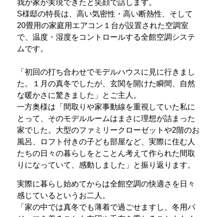
我が家が実現できたと笑顔で話します。
S様邸の特長は、高い気密性・高い断熱性、そして
20畳用の家庭用エアコン１台が設置された空調室
で、温度・湿度をコントロールする全館空調システ
ムです。
「初回の打ち合わせでモデルハウスに見に行きまし
た。１月の真冬でしたが、玄関を開けた瞬間、自然
な暖かさに驚きました」とご主人。
一方奥様は「間取りや家事動線を重視していた私に
とって、そのモデルルームはまさに理想が詰まった
家でした。大型のファミリークローゼットや2階のお
風呂、ロフト付きの子ども部屋など、実際に住む人
たちの日々の暮らしをとことん考えて作られた間取
りになっていて、感動しました」と振り返ります。
実際に暮らし始めてからは全館空調の快適さを日々
感じているというお二人。
「家の中では真冬でも薄着で過ごせますし、冬用パ