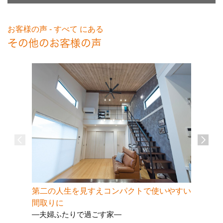
お客様の声 - すべて にある
その他のお客様の声
第二の人生を見すえコンパクトで使いやすい
水回りを
間取りに
やすい住
―夫婦ふたりで過ごす家―
－家族が