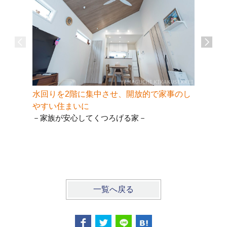
水回りを2階に集中させ、開放的で家事のし
春夏秋冬
やすい住まいに
まれてく
－家族が安心してくつろげる家－
た。
－おうち
一覧へ戻る