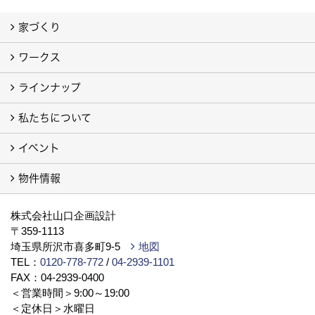
家づくり
ワークス
わたしたちの想い
地震や火災に強い家
家族一緒に幸せ、ひとりでも幸せ
しあわせ住まいLABO
ラインナップ
お客様の声
注文住宅フォトギャラリー
建売住宅フォトギャラリー（別サイト）
旧 注文住宅 施工事例（別サイト）
私たちについて
私たちの家
ラビングホームの家「type L」「type S」
例えば ピアノが思い切り弾ける家「地下室」
イベント
会社案内
代表挨拶
スタッフブログ
ISO9001
トピックス
事業所／店舗／モデルハウス
プライバシーポリシー
YouTube チャンネル
提携している法律事務所
物件情報
イベント予告
イベント報告
物件情報（土地）
新築戸建・分譲（別サイト）
株式会社山口企画設計
〒359-1113
埼玉県所沢市喜多町9-5
地図
TEL：
0120-778-772
/
04-2939-1101
FAX：04-2939-0400
＜営業時間＞9:00～19:00
＜定休日＞水曜日