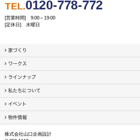
0120-778-772
TEL.
[営業時間] 9:00～19:00
[定休日] 水曜日
家づくり
ワークス
わたしたちの想い
地震や火災に強い家
家族一緒に幸せ、ひとりでも幸せ
しあわせ住まいLABO
ラインナップ
お客様の声
注文住宅フォトギャラリー
建売住宅フォトギャラリー（別サイト）
旧 注文住宅 施工事例（別サイト）
私たちについて
私たちの家
ラビングホームの家「type L」「type S」
例えば ピアノが思い切り弾ける家「地下室」
イベント
会社案内
代表挨拶
スタッフブログ
ISO9001
トピックス
事業所／店舗／モデルハウス
プライバシーポリシー
YouTube チャンネル
提携している法律事務所
物件情報
イベント予告
イベント報告
物件情報（土地）
新築戸建・分譲（別サイト）
株式会社山口企画設計