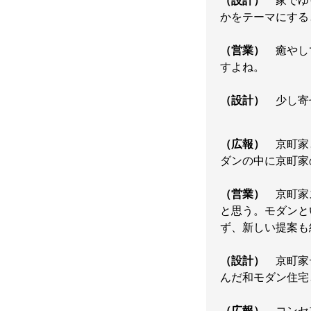
（設計）
家でゆっ
かをテーマにする
（営業）
癒やしで
すよね。
（設計）
少し寄せ
（広報）
京町家と
ダンの中に京町家
（営業）
京町家ス
と思う。モダンと
ず、新しい提案も
（設計）
京町家デ
んだ和モダン住宅
（広報）
コンセプ