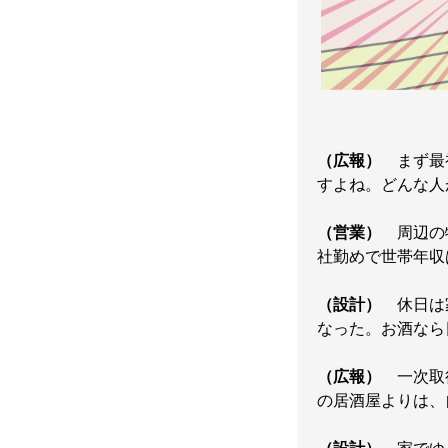
（広報）
まず最初
すよね。どんな人
（営業）
周辺の物
社勤めで世帯年収は
（設計）
休日は家
なった。お酒なら
（広報）
一次取得
の居酒屋よりは、