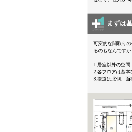
まずは基
可変的な間取りの
るのもなんですか
1.居室以外の空
2.各フロアは基
3.接道は北側、面