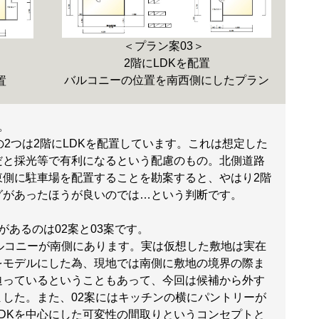
＜プラン案03＞
2階にLDKを配置
バルコニーの位置を南西側にしたプラン
置
。
の2つは2階にLDKを配置しています。これは想定した
だと採光等で有利になるという配慮のもの。北側道路
東側に駐車場を配置することを勘案すると、やはり2階
グがあったほうが良いのでは…という判断です。
Kがあるのは02案と03案です。
バルコニーが南側にあります。実は仮想した敷地は実在
をモデルにした為、現地では南側に敷地の境界の際ま
迫っているということもあって、今回は候補から外す
ました。また、02案にはキッチンの横にパントリーが
LDKを中心にした可変性の間取りというコンセプトと