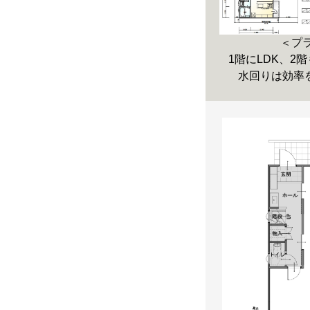
＜プ
1階にLDK、2
水回りは効率