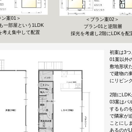
ラン案01＞
＜プラン案02＞
階も一部屋という1LDK
プラン01と逆階層
を考え集中して配置
採光を考慮し2階にLDKを配
初案は3つ
01案以外
敷地形状
で建物の
にリビン
2階にLD
03案は
するもの
で隣家が
ことにし
あるのが