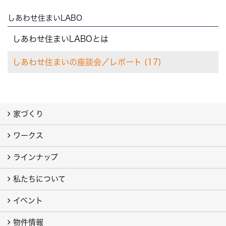
しあわせ住まいLABO
しあわせ住まいLABOとは
しあわせ住まいの座談会／レポート (17)
家づくり
ワークス
わたしたちの想い
地震や火災に強い家
家族一緒に幸せ、ひとりでも幸せ
しあわせ住まいLABO
ラインナップ
お客様の声
注文住宅フォトギャラリー
建売住宅フォトギャラリー（別サイト）
旧 注文住宅 施工事例（別サイト）
私たちについて
私たちの家
ラビングホームの家「type L」「type S」
例えば ピアノが思い切り弾ける家「地下室」
イベント
会社案内
代表挨拶
スタッフブログ
ISO9001
トピックス
事業所／店舗／モデルハウス
プライバシーポリシー
YouTube チャンネル
提携している法律事務所
物件情報
イベント予告
イベント報告